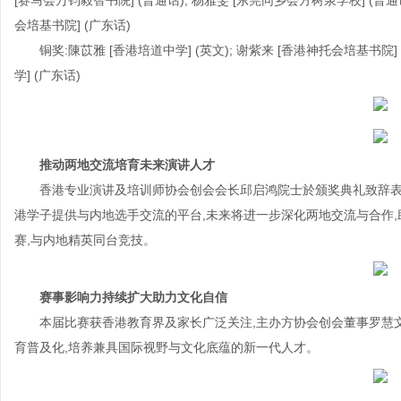
[赛马会万钧毅智书院] (普通话); 杨雅雯 [东莞同乡会方树泉学校] (普通话
会培基书院] (广东话)
铜奖:陳苡雅 [香港培道中学] (英文); 谢紫来 [香港神托会培基书院] 
学] (广东话)
推动两地交流培育未来演讲人才
香港专业演讲及培训师协会创会会长邱启鸿院士於颁奖典礼致辞表
港学子提供与内地选手交流的平台,未来将进一步深化两地交流与合作
赛,与内地精英同台竞技。
赛事影响力持续扩大助力文化自信
本届比赛获香港教育界及家长广泛关注,主办方协会创会董事罗慧
育普及化,培养兼具国际视野与文化底蕴的新一代人才。