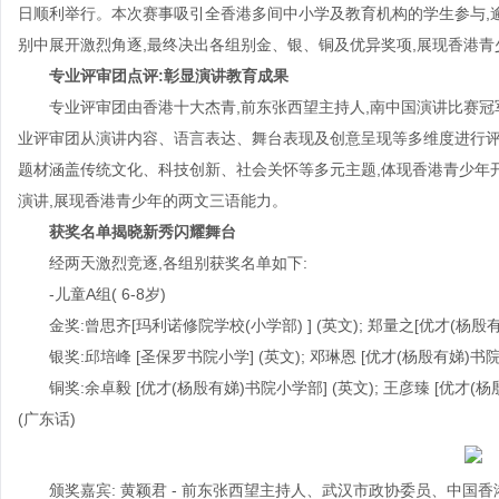
日顺利举行。本次赛事吸引全香港多间中小学及教育机构的学生参与,
别中展开激烈角逐,最终决出各组别金、银、铜及优异奖项,展现香港
专业评审团点评:彰显演讲教育成果
专业评审团由香港十大杰青,前东张西望主持人,南中国演讲比赛
业评审团从演讲内容、语言表达、舞台表现及创意呈现等多维度进行评
题材涵盖传统文化、科技创新、社会关怀等多元主题,体现香港青少年
演讲,展现香港青少年的两文三语能力。
获奖名单揭晓新秀闪耀舞台
经两天激烈竞逐,各组别获奖名单如下:
-儿童A组( 6-8岁)
金奖:曾思齐[玛利诺修院学校(小学部) ] (英文); 郑量之[优才(杨殷有
银奖:邱培峰 [圣保罗书院小学] (英文); 邓琳恩 [优才(杨殷有娣)书院
铜奖:余卓毅 [优才(杨殷有娣)书院小学部] (英文); 王彦臻 [优才(杨
(广东话)
颁奖嘉宾: 黄颖君 - 前东张西望主持人、武汉市政协委员、中