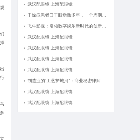
武汉配眼镜 上海配眼镜
观
干燥症患者口干眼燥熬多年，一个周期缓过来？老中医：一张辨证方对症，身体找回津液
飞牛影视：引领数字娱乐新时代的创新平台
们
武汉配眼镜 上海配眼镜
择
武汉配眼镜 上海配眼镜
武汉配眼镜 上海配眼镜
出
武汉配眼镜 上海配眼镜
行
制造业的“工艺护城河”：商业秘密律师如何守住车间里的“Know-how”
武汉配眼镜 上海配眼镜
武汉配眼镜 上海配眼镜
马
多
立