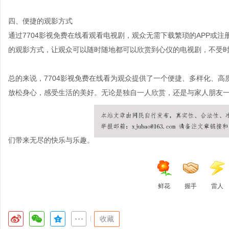
四、便捷的观影方式
通过7704影视免费在线看观看电视剧，观众无需下载繁琐的APP或
的观影方式，让观众可以随时随地都可以欣赏到心仪的电视剧，不受
总的来说，7704影视免费在线看为观众提供了一个便捷、多样化、
放松身心，感受生活的美好。无论是独自一人欣赏，还是与家人朋友一
们带来无尽的快乐与乐趣。
鲜花
握手
雷人
|
收藏