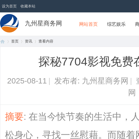
设为首页
收藏本站
九州星商务网
网站首页
综艺娱乐
首页
资讯
查看内容
探秘7704影视免
首
›
›
›
2025-08-11
|
发布者: 九州星商务网
|
网
摘要
: 在当今快节奏的生活中，
页
松身心，寻找一丝慰藉。而随着