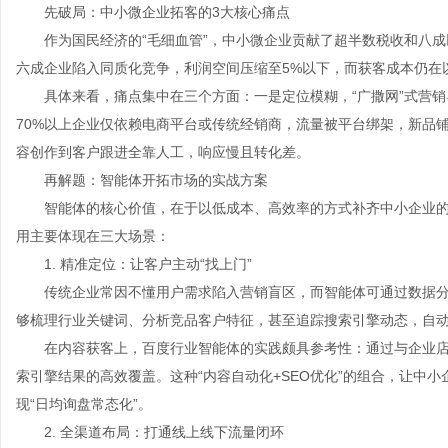
先破局：中小微企业拓客的3大核心痛点
作为国民经济的“毛细血管”，中小微企业贡献了超半数税收和八成
六成企业陷入同质化竞争，利润空间压缩至5%以下，而获客成本仍在以
具体来看，痛点集中在三个方面：一是定位模糊，“广撒网”式营销
70%以上企业仅依赖电商平台或传统经销商，流量被平台绑架，新品
容创作到客户跟进全靠人工，响应慢且转化差。
再解题：智能体开拓市场的实战方案
智能体的核心价值，在于以低成本、高效率的方式补齐中小企业的
用主要体现在三大场景：
1. 精准定位：让客户主动“找上门”
传统企业常因不懂用户需求陷入营销盲区，而智能体可通过数据分析快
够梳理行业关键词、分析竞品客户特征，甚至追踪搜索引擎动态，自
在内容获客上，百度行业智能体的实践颇具参考性：通过与企业店
索引擎结果的高效覆盖。这种“内容自动化+SEO优化”的组合，让中
现“日均询盘常态化”。
2. 全渠道布局：打通线上线下流量闭环