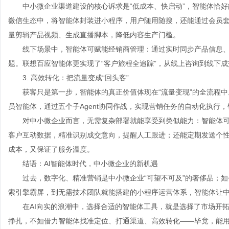
中小微企业渠道建设的核心诉求是“低成本、快启动”，智能体恰好
微信生态中，将智能体封装进小程序，用户随用随搜，还能通过会员
量剪辑产品视频、生成直播脚本，降低内容生产门槛。
线下场景中，智能体可赋能经销商管理：通过实时同步产品信息、
题。联想百应智能体更实现了“客户旅程全追踪”，从线上咨询到线下
3. 高效转化：把流量变成“回头客”
获客只是第一步，智能体的真正价值体现在“流量变现”的全流程中。
员智能体，通过五个子Agent协同作战，实现营销任务的自动化执行，
对中小微企业而言，无需复杂部署就能享受到类似能力：智能体可
客户互动数据，精准识别成交意向，提醒人工跟进；还能定期发送个性化
成本，又保证了服务温度。
结语：AI智能体时代，中小微企业的新机遇
过去，数字化、精准营销是中小微企业“可望不可及”的奢侈品；如
索引擎霸屏，到无需技术团队就能搭建的小程序运营体系，智能体让中
在AI向实的浪潮中，选择合适的智能体工具，就是选择了市场开拓的
挣扎，不如借力智能体找准定位、打通渠道、高效转化——毕竟，能