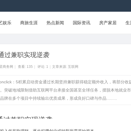
艺娱乐
商旅生涯
热点新闻
国际资讯
房产家居
生
通过兼职实现逆袭
州星商务网
|
查看:
135
|
评论:
1
|
文章来源: 互联网
:22:04onclick：5积累启动资金通过长期坚持兼职获得稳定额外收入，将部分收
。突破地域限制借助互联网平台承接全国甚至全球任务，摆脱本地就业市
多个项目中持续输出优质成果，形成良好口碑与作品.........
通过兼职实现逆袭