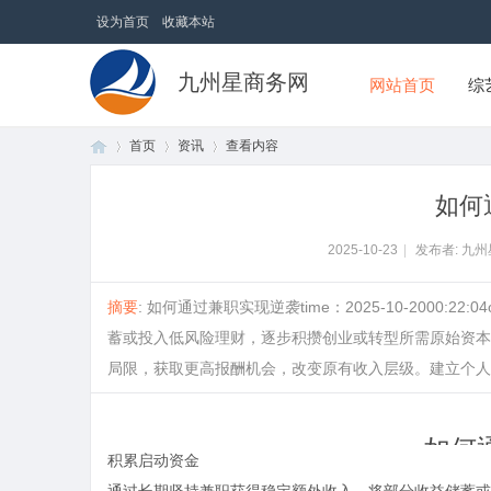
设为首页
收藏本站
九州星商务网
网站首页
综
首页
资讯
查看内容
如何
首
›
›
›
2025-10-23
|
发布者: 九
摘要
: 如何通过兼职实现逆袭time：2025-10-2000
蓄或投入低风险理财，逐步积攒创业或转型所需原始资本
局限，获取更高报酬机会，改变原有收入层级。建立个人品牌在
如何
页
积累启动资金