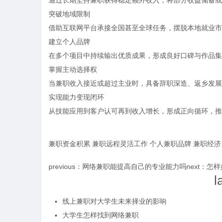
通过长期坚持兼职获得稳定额外收入，将部分收益储蓄或
time：
202
突破地域限制
借助互联网平台承接全国甚至全球任务，摆脱本地就业市
建立个人品牌
在多个项目中持续输出优质成果，形成良好口碑与作品集
掌握主动选择权
当兼职收入接近或超过主业时，具备辞职深造、返乡发展
实现能力变现闭环
从技能应用到客户认可再到收入增长，形成正向循环，推
兼职资金积累
兼职远程灵活工作
个人兼职品牌
兼职经济
previous：
网络兼职能提高自己的专业能力吗
next：
怎样
l
线上兼职对大学生未来择业的影响
大学生怎样找到网络兼职