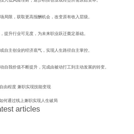
投入低风险理财，逐步积攒创业或转型所需原始资本。
5-10-20 00:22:04
onclick：
5
场局限，获取更高报酬机会，改变原有收入层级。
，提升行业可见度，为未来职业跃迁奠定基础。
或自主创业的经济底气，实现人生路径自主掌控。
动自我价值不断提升，完成由被动打工到主动发展的转变。
自由程度
兼职实现技能变现
如何通过线上兼职实现人生破局
atest articles