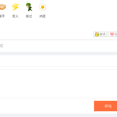
握手
雷人
路过
鸡蛋
邀请
过
评论