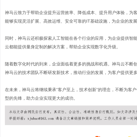
神马云致力于帮助企业提升运营效率、降低成本、提升用户体验，为
能够实现灵活扩展、高效运维、安全可靠的IT基础设施，为企业的发
同时，神马云还积极探索人工智能在各个行业的应用，为企业提供智
云都能提供量身定制的解决方案，帮助企业实现数字化升级。
随着数字化时代的到来，企业面临着更多的挑战和机遇。神马云不断
神马云的技术团队不断研发新技术，推动行业的发展，为客户提供更
在未来，神马云将继续秉承“客户至上，技术创新”的理念，不断为客
型的先锋，助力企业实现更大的成功。