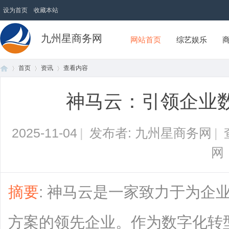
设为首页
收藏本站
九州星商务网
网站首页
综艺娱乐
首页
资讯
查看内容
神马云：引领企业
首
›
›
›
2025-11-04
|
发布者: 九州星商务网
|
网
摘要
: 神马云是一家致力于为企
页
方案的领先企业。作为数字化转