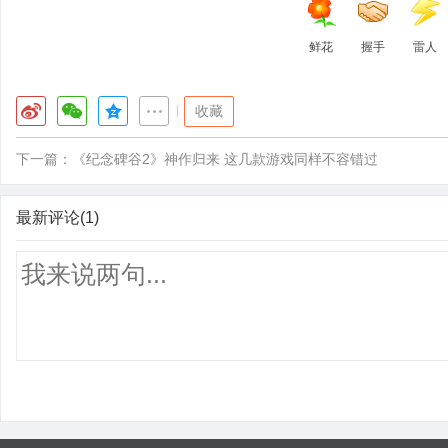
鲜花
握手
雷人
|
收藏
下一篇：
《纪念碑谷2》神作归来 这几款游戏同样不容错过
最新评论(1)