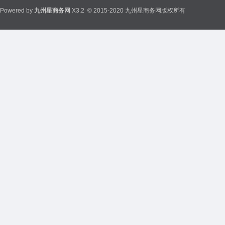
Powered by
九州星商务网
X3.2
© 2015-2020 九州星商务网版权所有