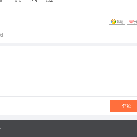
握手
雷人
路过
鸡蛋
邀请
过
评论
有