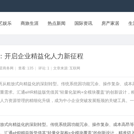
艺娱乐
商旅生涯
热点新闻
国际资讯
房产家居
生
版：开启企业精益化人力新征程
州星商务网
|
查看:
135
|
评论:
1
|
文章来源: 互联网
经历从粗放式向精益化的深刻转型。传统系统因功能冗余、操作复杂、成本
需求。汇通eHR精益版凭借其“轻量化架构+全模块覆盖”的创新设计，
人力资源管理的精细化升级，成为中小企业突破发展瓶颈的关键工具。一
放式向精益化的深刻转型。传统系统因功能冗余、操作复杂、成本高昂等
。
汇通eHR精益版
凭借其“轻量化架构+全模块覆盖”的创新设计，精准切