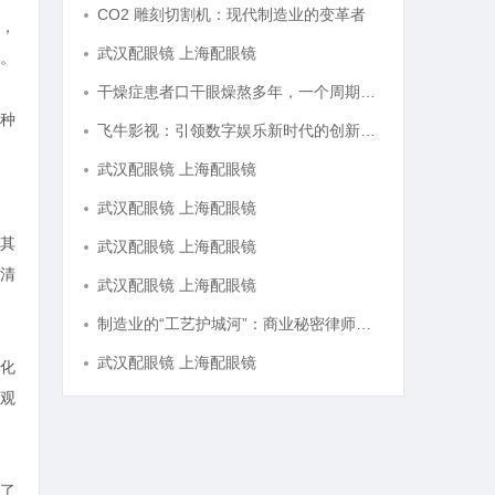
CO2 雕刻切割机：现代制造业的变革者
，
武汉配眼镜 上海配眼镜
。
干燥症患者口干眼燥熬多年，一个周期缓过来？老中医：一张辨证方对症，身体找回津液
种
飞牛影视：引领数字娱乐新时代的创新平台
武汉配眼镜 上海配眼镜
武汉配眼镜 上海配眼镜
其
武汉配眼镜 上海配眼镜
清
武汉配眼镜 上海配眼镜
制造业的“工艺护城河”：商业秘密律师如何守住车间里的“Know-how”
武汉配眼镜 上海配眼镜
化
观
了