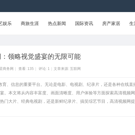
艺娱乐
商旅生涯
热点新闻
国际资讯
房产家居
生
网：领略视觉盛宴的无限可能
州星商务网
|
查看:
135
|
评论:
1
|
文章来源: 互联网
、教育、信息的重要平台。无论是电影、电视剧、纪录片，还是各种在线直
宴。本文将从内容丰富度、画面清晰度、用户体验等方面探索高清视频网
热门大片、经典电视剧，还是新鲜纪录片、搞笑综艺节目，高清视频网提