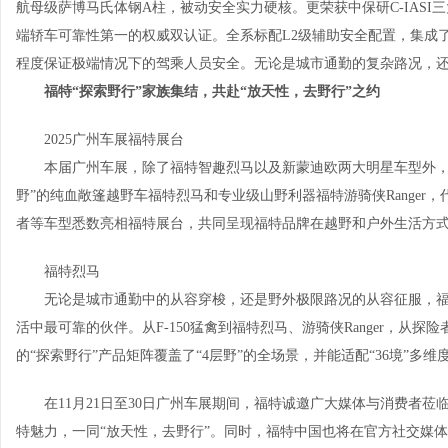
航母级萨博马氏体钢A柱，被动安全实力硬核。更荣获中保研C-IASI三大核
端轿车可靠性第一的权威双认证。全系标配L2级辅助安全配置，集成了多达17
程度保证极端情况下的驾乘人员安全。无论是城市通勤的复杂路况，
福特
“探索
野
行”
家族集结，共赴
“
放
天性，去野行
”
之约
2025广州车展福特展台
本届广州车展，除了福特智趣烈马以及新蒙迪欧两大明星车型外，
野”的纯血敞篷越野车福特烈马和专业级山野利器福特游骑侠Ranger，代
者等车型悉数亮相福特展台，共同呈现福特品牌在越野和户外生活方
福特烈马
无论是城市通勤中的从容穿梭，还是野外极限路况的从容征服，福
活中最可靠的伙伴。从F-150猛禽到福特烈马、游骑侠Ranger，从
的“探索野行”产品矩阵覆盖了“4层野”的全场景，并能适配“36境”
在11月21日至30日广州车展期间，福特诚邀广大媒体与消费者莅
特魅力，一同“放天性，去野行”。同时，福特中国也将在官方社交媒