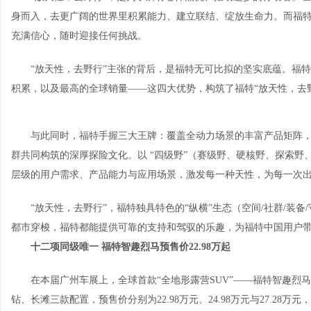
身而入，去更广阔的世界里积累能力、建立联结、绽放生命力。而福
充满信心，随时迎接任何挑战。
“放天性，去野行”主张的背后，是福特无可比拟的坚实底蕴。福
积累，以及最高的全球销量——这四大优势，构筑了福特“放天性，去
与此同时，福特手握三大王牌：覆盖全动力场景的丰富产品矩阵
群共同构筑的深厚探险文化。以 “四级野”（赛级野、硬核野、探索野
层级的用户需求、产品能力与应用场景，激发每一种天性，为每一次
“放天性，去野行”，福特独具特色的“纵横”生态（空间/社群/装
都市穿梭，福特都能提供可靠的支持和驾驭的乐趣，为福特中国用户带来
十二项同级唯一
福特智趣烈马
预售价
22.98
万起
在本届广州车展上，全球首款“全地形露营SUV”——福特智趣
钻、长滩三款配置，预售价分别为22.98万元、24.98万元与27.28万