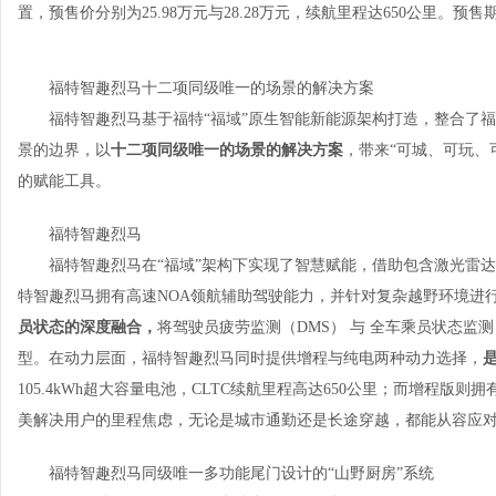
置，预售价分别为25.98万元与28.28万元，续航里程达650公里。
福特智趣烈马十二项同级唯一的场景的解决方案
福特智趣烈马基于福特“福域”原生智能新能源架构打造，整合了
景的边界，以
十二项同级唯一的
场景的解决方案
，带来“可城、可玩、
的赋能工具。
福特智趣烈马
福特智趣烈马在“福域”架构下实现了智慧赋能，借助包含激光雷达在
特智趣烈马拥有高速NOA领航辅助驾驶能力，并针对复杂越野环境进
员状态的深度融合，
将驾驶员疲劳监测（DMS） 与 全车乘员状态监
型。在动力层面，福特智趣烈马同时提供增程与纯电两种动力选择，
105.4kWh超大容量电池，CLTC续航里程高达650公里；而增程版则
美解决用户的里程焦虑，无论是城市通勤还是长途穿越，都能从容应
福特智趣烈马同级唯一多功能尾门设计的“山野厨房”系统