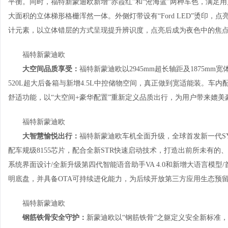
平衡。同时，福特新蒙迪欧新增“赤霞红”和“沧海蓝”两种车色，满足
大面积的立体梯形格栅浑然一体。外侧灯带设有“Ford LED”烫印，
计元素，以立体错层的方式呈现提升辨识度，点亮后成为夜色中的焦
福特新蒙迪欧
大空间品质享受：
福特新蒙迪欧以2945mm超长轴距及1875m
520L超大后备箱与新增4.5L中控储物空间，真正做到宽适能装。车内
舒适功能，以“大空间+豪华配置”重新定义品质出行，为用户带来媲美
福特新蒙迪欧
大智慧愉悦出行：
福特新蒙迪欧车机全面升级，全球首发新一代SY
配车规级8155芯片，配合全新STR快速启动技术，打造出前所未有
系统界面设计/全新升级第四代智能语音助手VA 4.0和新增大语言模型/首搭车
明底盘，并具备OTA可持续进化能力，为后续开放第三方应用生态预
福特新蒙迪欧
钢筋铁骨安全守护：
新蒙迪欧以“钢筋铁骨”之躯定义安全新标准，