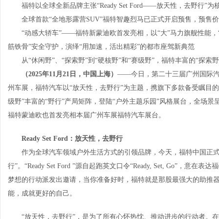
福特以全球全新品牌主张“Ready Set Ford——放天性，去野
全球首款“全地形露营SUV”福特智趣烈马已正式开启预售，预售价
“动感大轿车”——福特新蒙迪欧首发亮相，以“大”马力旗舰性能，“
筋铁骨”安全守护，演绎“用加速，活出精彩”的都市座驾新典范
从“休闲野”、“探索野”到“硬核野”和“赛级野”，福特丰富的“
（
2025
年
11
月
21
日，中国上海）
——今日，第二十三届广州国际汽
州车展，福特汽车以“放天性，去野行”为主题，携旗下多款备受瞩目的明星
级野”丰富的“野行”产局矩阵，登陆“户外主题乐园”风格展台，全场
福特蒙迪欧也首发亮相本届广州车展福特汽车展台。
Ready Set Ford
：放天性，去野行
作为全球汽车领域户外生活方式的引领品牌，今天，福特中国正式推出全新
行”。“Ready Set Ford ”源自起跑英文口令“Ready, Set, 
梦想的行动派发出邀请，当你准备好时，福特就是那股最强大的助推
能，成就更好的自己。
“放天性，去野行”，是为了所有心怀热忱、推动进步的行动者。在