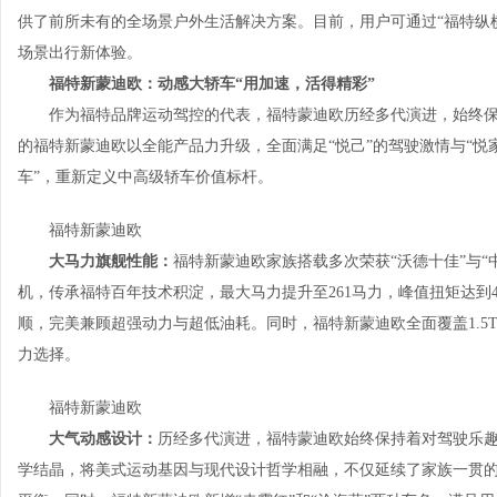
供了前所未有的全场景户外生活解决方案。目前，用户可通过“福特纵横 Fo
场景出行新体验。
福特新蒙迪欧：动感大轿车
“用加速，活得精彩”
作为福特品牌运动驾控的代表，福特蒙迪欧历经多代演进，始终
的福特新蒙迪欧以全能产品力升级，全面满足“悦己”的驾驶激情与“悦
车”，重新定义中高级轿车价值标杆。
福特新蒙迪欧
大马力旗舰性能：
福特新蒙迪欧家族搭载多次荣获“沃德十佳”与“中
机，传承福特百年技术积淀，最大马力提升至261马力，峰值扭矩达到4
顺，完美兼顾超强动力与超低油耗。同时，福特新蒙迪欧全面覆盖1.5T、
力选择。
福特新蒙迪欧
大气动感设计：
历经多代演进，福特蒙迪欧始终保持着对驾驶乐
学结晶，将美式运动基因与现代设计哲学相融，不仅延续了家族一贯