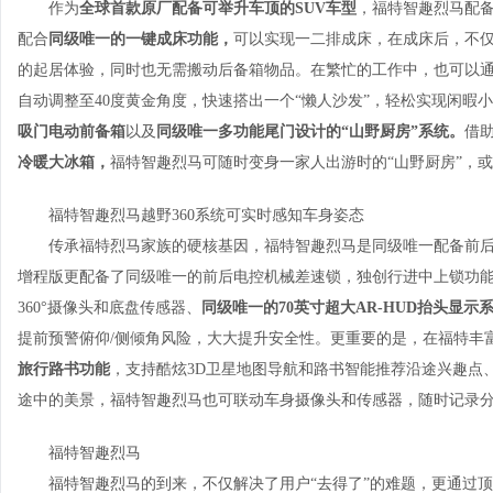
作为
全球首款原厂配备可举升车顶的
SUV
车型
，福特智趣烈马配备
配合
同级唯一的一键成床功能，
可以实现一二排成床，在成床后，不仅
的起居体验，同时也无需搬动后备箱物品。在繁忙的工作中，也可以
自动调整至40度黄金角度，快速搭出一个“懒人沙发”，轻松实现闲暇
吸门电动前备箱
以及
同级唯一多功能尾门设计的
“
山野厨房
”
系统
。
借
冷暖大冰箱，
福特智趣烈马可随时变身一家人出游时的“山野厨房”，
福特智趣烈马越野360系统可实时感知车身姿态
传承福特烈马家族的硬核基因，福特智趣烈马是同级唯一配备前后
增程版更配备了同级唯一的前后电控机械差速锁，独创行进中上锁功
360°摄像头和底盘传感器、
同级唯一的
70
英寸超大
AR-HUD
抬头显示
提前预警俯仰/侧倾角风险，大大提升安全性。更重要的是，在福特丰
旅行路书
功能
，支持酷炫3D卫星地图导航和路书智能推荐沿途兴趣点
途中的美景，福特智趣烈马也可联动车身摄像头和传感器，随时记录
福特智趣烈马
福特智趣烈马的到来，不仅解决了用户“去得了”的难题，更通过顶