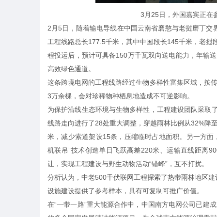
3月25日，外国嘉宾正在
2月5日，随着输电导线在中国云南省磨憨与老挝磨丁交
工程线路总长177.5千米，其中中国段长145千米，老
程投运后，预计可具备150万千瓦双向送电能力，年输
高效绿色通道。
这条跨境电网的工程线路经过生物多样性富集区域，按传
3万余棵，会对珍稀物种栖息地造成不可逆影响。
为保护沿线生态环境与生物多样性，工程建设团队采取
线路走向进行了28处重大调整，穿越雨林比例从32%降
米，减少索道架设15条，压缩临时占地面积。另一方面
机联吊”技术创造单日飞跃高差220米、运输直线距离
让，实现工程建设与野生动物活动“错峰”，互不打扰。
分析认为，中老500千伏联网工程探索了热带雨林地区建
设施建设提供了参考样本，具有可复制可推广价值。
在“
一带一路
”重大能源合作中，中国南方电网公司已建成