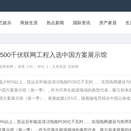
艺娱乐
商旅生涯
热点新闻
国际资讯
房产家居
生
500千伏联网工程入选中国方案展示馆
州星商务网
|
查看:
135
|
评论:
1
|
文章来源: 互联网
动减少90%以上，投运后年输送清洁电能约30亿千瓦时……实现电网建设与
相中国方案展示馆（第一季），作为可再生能源领域的典型代表，吸引前来
中国方案展示馆（第一季）。蒋雅妮摄2月5日，随着输电导线在中国云南省
0%以上，投运后年输送清洁电能约30亿千瓦时……实现电网建设与热带
方案展示馆（第一季），作为可再生能源领域的典型代表，吸引前来观展的