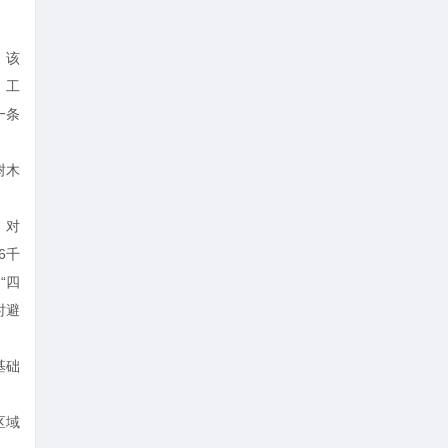
。该
。工
一条
树木
，对
6千
“四
时避
基础
区域