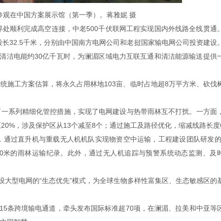
参观在中国方案展示馆（第一季）。蒋雅妮 摄
界处顺利完成高空连接，中老500千伏联网工程实现国内外线路全线贯通
挝段长32.5千米，分别由中国南方电网公司和老挝国家输电网公司投资建设
送清洁电能约30亿千瓦时，为澜湄区域电力互联互通和清洁能源输送提供
统施工方案估算，将永久占用林地103亩、临时占地超8万平方米、砍伐
了一系列精细化管控措施，实现了电网建设与热带雨林互不打扰。一方面
至20%，涉及保护区从13个减至8个；通过施工及路径优化，缩减线路长度
，通过直升机与重载无人机机队实现物资空中运输，工程建设团队研发的
900米的雨林运输纪录。此外，通过无人机追踪与预警系统动态监测、及
设大型电网的“生态优先”模式，为全球生物多样性富集区、生态敏感区的
15条跨境输电通道，牵头发布国际标准超70项，在澜湄、拉美和中亚等