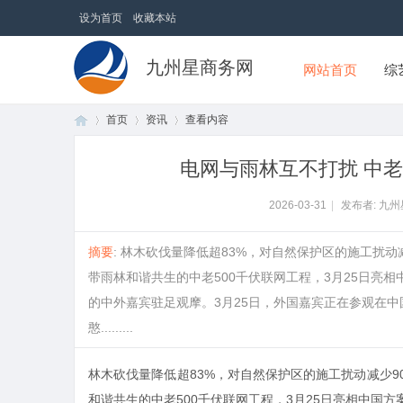
设为首页
收藏本站
九州星商务网
网站首页
综
首页
资讯
查看内容
电网与雨林互不打扰 中老
首
›
›
›
2026-03-31
|
发布者: 九
摘要
: 林木砍伐量降低超83%，对自然保护区的施工扰
带雨林和谐共生的中老500千伏联网工程，3月25日亮
的中外嘉宾驻足观摩。3月25日，外国嘉宾正在参观在
憨.........
林木砍伐量降低超83%，对自然保护区的施工扰动减少9
页
和谐共生的中老500千伏联网工程，3月25日亮相中国