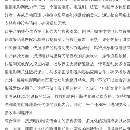
搜搜电影网致力于打造一个覆盖电影、电视剧、综艺、动画等多种影
好者，亦或是动画迷，搜搜电影网都能满足你的需求。通过整合网络
支持多种设备访问，确保观影无忧。
该平台的核心优势在于其强大的搜索引擎。用户只需在搜搜电影网首
便能够迅速匹配出相关影视资源，并按照最新、最热、评分等多个维
相关推荐功能，依据用户的观看历史和兴趣爱好，精准推荐相似电影
用户体验方面，搜搜电影网坚持简洁直观的页面设计，操作流程顺畅
快速浏览或深入挖掘内容。播放界面支持倍速播放、弹幕互动及多语
搜电影网关注版权保护，与多家正版影视内容供应商合作，确保播放
此外，搜搜电影网的社区互动功能也极具特色。用户不仅可以发表评
影视爱好者圈子。这样不仅丰富了用户体验，也促进了电影文化的传
随着5G和智能设备的普及，搜搜电影网不断优化移动端应用，支持智
户都能随时随地享受优质的影视内容。同时，平台还积极引进AI技术
影效率和趣味性。
综合来看，搜搜电影网凭借全面的影视资源、多元化的功能模块以及
台。未来，随着技术的不断进步和用户需求的不断升级，搜搜电影网