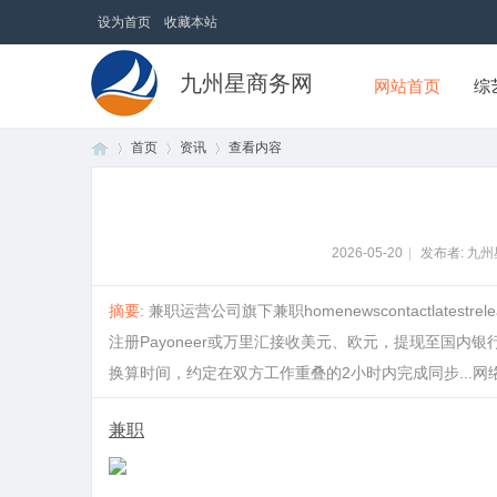
设为首页
收藏本站
九州星商务网
网站首页
综
首页
资讯
查看内容
首
›
›
›
2026-05-20
|
发布者: 九
摘要
: 兼职运营公司旗下兼职homenewscontactlates
注册Payoneer或万里汇接收美元、欧元，提现至国内银行
换算时间，约定在双方工作重叠的2小时内完成同步...网络兼职的
兼职
页