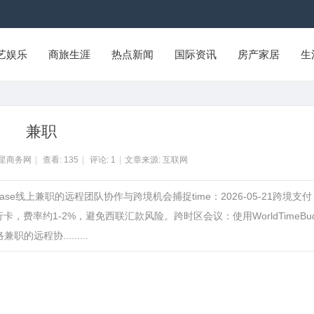
艺娱乐
商旅生涯
热点新闻
国际资讯
房产家居
生
兼职
州星商务网
|
查看:
135
|
评论:
1
|
文章来源: 互联网
trelease线上兼职的远程团队协作与跨境机会捕捉time：2026-05-21跨境支
卡，费率约1-2%，避免西联汇款风险。跨时区会议：使用WorldTimeBud
远程协.........