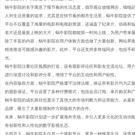
蜗牛影院的名字寓意了慢节奏的生活态度，倡导观众放慢脚步，细细
人对生活质量的追求，尤其是在快节奏的都市生活里，蜗牛影院提供
平台不仅覆盖了海量的电影和电视剧资源，还涵盖了纪录片、动画和
老片还是最新上映的大片，蜗牛影院都能第一时间上线，为用户带来
除了丰富的内容，蜗牛影院在用户体验方面也做了大量创新。网站界
精准推送可能感兴趣的影片。此外，平台还支持多终端同步，包括手
光。
蜗牛影院注重社区氛围的打造，设有观影评论区和影友交流论坛。用
进行深度讨论和影评分享，增强了平台的互动性和用户粘性。
在内容版权方面，蜗牛影院严格遵守法律法规，保证所有影片均为正
的观影保证。平台设置了多种付费模式，包括会员订阅、单片购买和
蜗牛影院的成长路径也显示了其强大的市场判断力和运营能力。从最
品牌，吸引了大量影视制作方和版权方的合作。
未来，蜗牛影院计划进一步扩展海外市场，并引入更多元化的互动功
有创新性和人性化的数字影视生态。
总而言之，蜗牛影院不仅是一个观影平台，更是一种慢享生活、深度