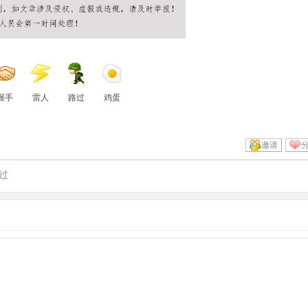
握手
雷人
路过
鸡蛋
邀请
过