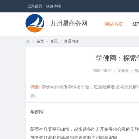
设为首页
收藏本站
九州星商务网
网站首页
综
首页
资讯
查看内容
学佛网：探索
首
›
›
›
2026-06-02
|
发布者: 九
摘要
: 学佛网作为佛学传播平台，汇集经典教义与现代
静。......
学佛网
随着社会节奏的加快，越来越多的人开始寻求心灵的宁静
页
佛教爱好者和初学者的重要资源库和精神家园。