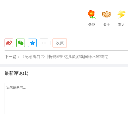
鲜花
握手
雷人
|
收藏
下一篇：
《纪念碑谷2》神作归来 这几款游戏同样不容错过
最新评论(1)