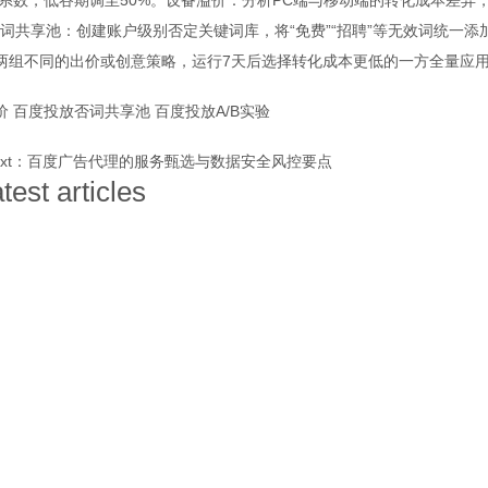
%出价系数，低谷期调至50%。设备溢价：分析PC端与移动端的转化成本差异
6-06-02 00:18:46
onclick：
4
共享池：创建账户级别否定关键词库，将“免费”“招聘”等无效词统一添
行两组不同的出价或创意策略，运行7天后选择转化成本更低的一方全量应
价
百度投放否词共享池
百度投放A/B实验
ext：
百度广告代理的服务甄选与数据安全风控要点
atest articles