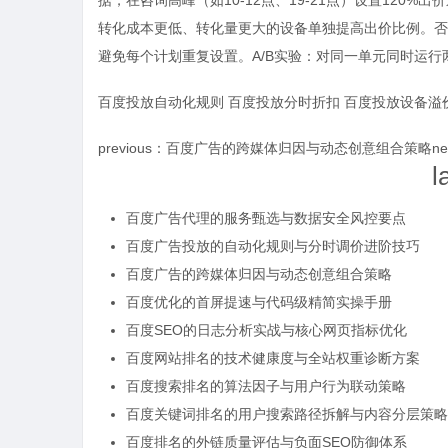
据，在咨询高峰（如10-12点、19-21点）设置120
time：
202
转化成本更低、转化量更大的设备单独提高出价比例。否词
避免每个计划重复设置。A/B实验：对同一单元同时运
百度投放自动化规则
百度投放分时折扣
百度投放设备溢
previous：
百度广告的跨媒体归因与动态创意组合策略
n
l
百度广告代理的服务甄选与数据安全风控要点
百度广告投放的自动化规则与分时调价进阶技巧
百度广告的跨媒体归因与动态创意组合策略
百度优化的首屏提速与代码级精简实操手册
百度SEO的日志分析实战与核心网页指标优化
百度网站排名的技术健康度与全站权重诊断方案
百度搜索排名的算法因子与用户行为联动策略
百度关键词排名的用户搜索路径拆解与内容分层策略
百度排名的外链质量评估与负面SEO防御体系