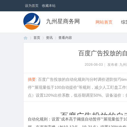
设为首页
收藏本站
九州星商务网
网站首页
综
首页
资讯
查看内容
百度广告投放的
首
›
›
›
2026-06-03
|
发布者: 九
摘要
: 百度广告投放的自动化规则与分时调价进阶技巧time：20
停”“展现量低于100自动提价”等规则，减少人工盯盘工作
点）设置120%出价系数，低谷期调至50%。设备溢价：分析P
百度广告投放的自
页
自动化规则：设置“成本高于阈值自动暂停”“展现量低于