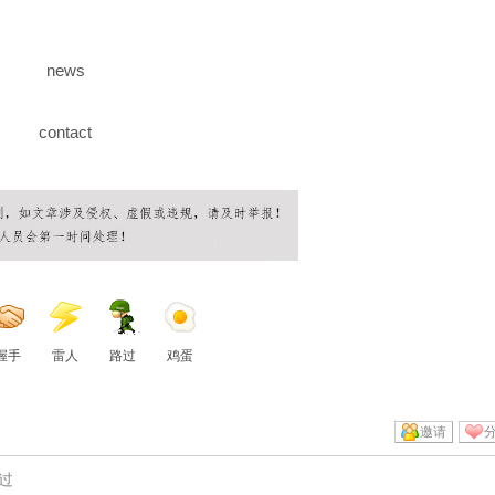
news
contact
握手
雷人
路过
鸡蛋
邀请
过