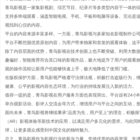
青鸟影视是一家集影视剧、综艺节目、纪录片等多类型内容于一体的
支持多终端观看，涵盖智能电视、手机、平板和电脑等设备。无论是
视找到心仪的内容。
平台的内容来源丰富多样。一方面，青鸟影视与多家知名影视制作公
平台不断挖掘优质原创内容，为用户带来独家和首发的观看体验，这
除了内容层面的优势，青鸟影视在技术创新上也不断突破。利用大数
趣偏好，智能推荐符合其口味的影视作品，极大地提升了用户的观看
观的操作流程让新用户也能够快速上手，极大地降低了使用门槛。
在版权保护方面，青鸟影视严格遵守法律法规，积极打击盗版行为，
健康、公平的影视内容生态环境，为行业的持续发展注入新的活力。
值得一提的是，青鸟影视在用户服务方面也表现突出。平台设有24小
举办观影活动、影评人交流会等方式，增强用户与平台之间的互动，
面向未来，青鸟影视将继续秉承“品质为先，用户至上”的理念，积极
（AR）影视体验等新技术的应用，以满足用户多元化的需求。与此同
球，让更多观众感受到中国文化的独特魅力。
总之，青鸟影视作为影视行业的新兴力量，凭借优质的内容资源、先