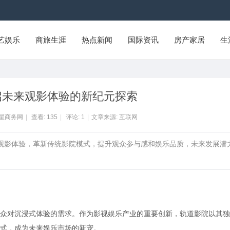
艺娱乐
商旅生涯
热点新闻
国际资讯
房产家居
生
启未来观影体验的新纪元探索
州星商务网
|
查看:
135
|
评论:
1
|
文章来源: 互联网
式观影体验，革新传统影院模式，提升观众参与感和娱乐品质，未来发展潜
众对沉浸式体验的需求。作为影视娱乐产业的重要创新，轨道影院以其独
式，成为未来娱乐市场的新宠。