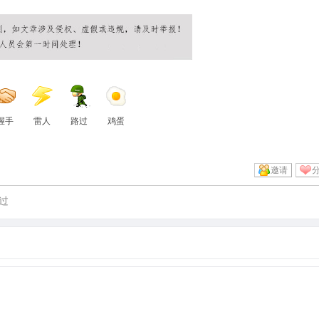
握手
雷人
路过
鸡蛋
邀请
过