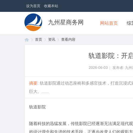
设为首页
收藏本站
九州星商务网
网站首页
综
首页
资讯
查看内容
轨道影院：开
首
›
›
›
2026-06-03
|
发布者: 九
摘要
: 轨道影院通过动态座椅和多感官技术，打造沉浸
巨大。......
轨道影院
随着科技的迅猛发展，传统影院已经逐渐无法满足现代观
页
的设计理念和先进的技术手段，正逐步改变人们的观影方