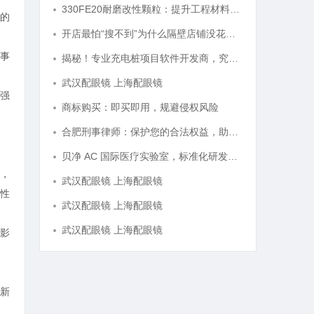
330FE20耐磨改性颗粒：提升工程材料性能的秘密武器
的
开店最怕“搜不到”为什么隔壁店铺没花钱，ai却天天给他免费派单？
事
揭秘！专业充电桩项目软件开发商，究竟藏着哪些行业秘诀？
武汉配眼镜 上海配眼镜
强
商标购买：即买即用，规避侵权风险
合肥刑事律师：保护您的合法权益，助您走出法律困境
贝净 AC 国际医疗实验室，标准化研发体系全解析
，
武汉配眼镜 上海配眼镜
性
武汉配眼镜 上海配眼镜
武汉配眼镜 上海配眼镜
影
新