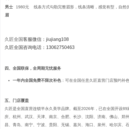
男士
1980元
线条方式勾勒完整眉形，线条清晰，感觉有型，自然
眉
久匠全国
客服微信：j
iujiang108
久匠全国咨询电话：13062750463
四、全国联保，全周期无忧服务
一年内全国免费不限次补色
：可在全国任意久匠直营门店预约补
五、门店覆盖
久匠是全国直营连锁半永久美学品牌。截至2026年，已在全国开设8
庆、杭州、武汉、天津、南京、合肥、长沙、沈阳、济南、佛山、郑
昌、青岛、南宁、宁波、贵阳、无锡、嘉兴、海口、泉州、哈尔滨、