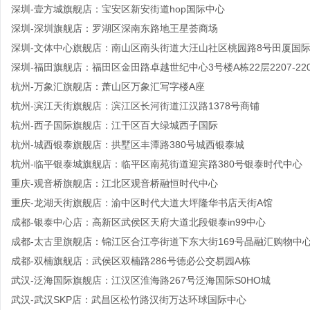
深圳-壹方城旗舰店：宝安区新安街道hop国际中心
深圳-深圳旗舰店：罗湖区深南东路地王星荟商场
深圳-文体中心旗舰店：南山区南头街道大汪山社区桃园路8号田厦国
深圳-福田旗舰店：福田区金田路卓越世纪中心3号楼A栋22层2207-220
杭州-万象汇旗舰店：萧山区万象汇写字楼A座
杭州-滨江天街旗舰店：滨江区长河街道江汉路1378号商铺
杭州-西子国际旗舰店：江干区百大绿城西子国际
杭州-城西银泰旗舰店：拱墅区丰潭路380号城西银泰城
杭州-临平银泰城旗舰店：临平区南苑街道迎宾路380号银泰时代中心
重庆-观音桥旗舰店：江北区观音桥融恒时代中心
重庆-龙湖天街旗舰店：渝中区时代大道大坪隆华书店天街A馆
成都-银泰中心店：高新区武侯区天府大道北段银泰in99中心
成都-太古里旗舰店：锦江区合江亭街道下东大街169号晶融汇购物中
成都-双楠旗舰店：武侯区双楠路286号德必公交易园A栋
武汉-泛海国际旗舰店：江汉区淮海路267号泛海国际S0HO城
武汉-武汉SKP店：武昌区松竹路汉街万达环球国际中心