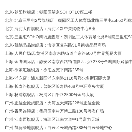
北京-朝阳旗舰店：朝阳区望京SOHOT1C座二楼
北京-北京三里屯2号旗舰店：朝阳区工人体育场北路三里屯soho2号商
北京-海淀大街旗舰店：海淀区新中关购物中心B座
北京-三里屯SOHO商场旗舰店：朝阳区工人体育场北路8号院三里屯S
北京-凯德晶品旗舰店：海淀区复兴路51号凯德晶品商场
上海-人民广场店:黄浦区南京东路街道广东路500号世界贸易大厦
上海-金鹰国际店：静安区南京西路街道陕西北路278号金鹰国际购物
上海-徐家汇连锁店：徐汇区宛平南路265号
上海-浦东店：浦东新区浦东南路1118号鄂尔多斯国际大厦
上海-长寿路旗舰店：普陀区长寿路468号中环商务大厦
上海-杨浦旗舰店：杨浦区四平路2500号金岛大厦
广州-正佳金殿旗舰店：天河区天河路228号正佳金殿
广州-番禺连锁店：番禺区南村万博二路180号粤海广场
广州-江南西旗舰店：海珠区江南大道中1号富力天域
广州-凯德绿地旗舰店：白云区云城西路888号白云绿地中心