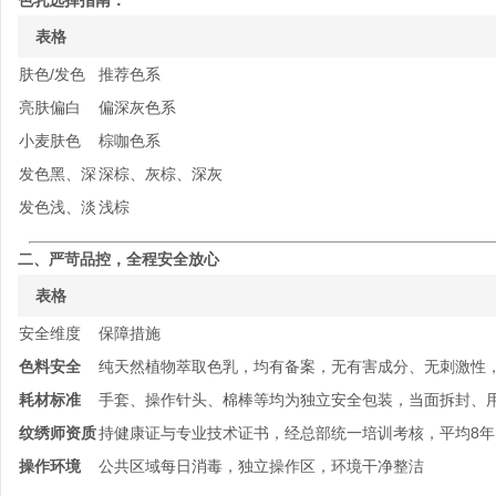
色乳选择指南：
表格
肤色/发色
推荐色系
亮肤偏白
偏深灰色系
小麦肤色
棕咖色系
发色黑、深
深棕、灰棕、深灰
发色浅、淡
浅棕
二、严苛品控，全程安全放心
表格
安全维度
保障措施
色料安全
纯天然植物萃取色乳，均有备案，无有害成分、无刺激性
耗材标准
手套、操作针头、棉棒等均为独立安全包装，当面拆封、
纹绣师资质
持健康证与专业技术证书，经总部统一培训考核，平均8
操作环境
公共区域每日消毒，独立操作区，环境干净整洁