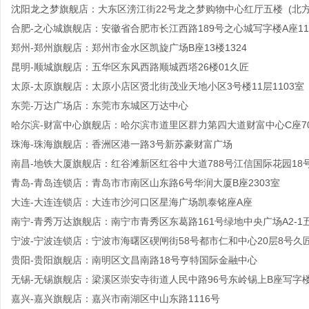
沈阳龙之梦旗舰店：大东区滂江街22号龙之梦购物中心红厅五楼 (北方
合肥-之心城旗舰店：安徽省合肥市长江西路189号之心城写字楼A座110
郑州-郑州旗舰店：郑州市金水区凯旋广场B座13楼1324
昆明-顺城旗舰店：五华区东风西路顺城西塔26楼01久匠
太原-太原旗舰店：太原小店区贤北街茂业天地小区3号楼11层1103室
东莞-万达广场店：东莞市东城区万达中心
哈尔滨-财富中心旗舰店：哈尔滨市道里区群力第四大道财富中心C座70
珠海-珠海旗舰店：香洲区港一路3号新苏豪财富广场
南昌-地铁大厦旗舰店：红谷滩新区红谷中大道788号江信国际花园18号
青岛-青岛连锁店：青岛市市南区山东路6号华润大厦B座2303室
大连-大连连锁店：大连市沙河口区星海广场凯泰铭座A座
南宁-青秀万达旗舰店：南宁市青秀区东葛路161号绿地中央广场A2-1五
宁波-宁波连锁店：宁波市海曙区碶闸街58号都市仁和中心20层8号久
贵阳-贵阳旗舰店：南明区文昌南路18号亨特国际金融中心
无锡-无锡旗舰店：梁溪区崇安寺街道人民中路96号东岭锡上B座写字楼2
嘉兴-嘉兴旗舰店：嘉兴市南湖区中山东路1116号