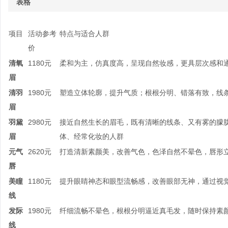
表格
项目
活动参考
特点与适合人群
价
清氧
1180元
柔和为主，仿真度高，呈现自然妆感，更具层次感和
眉
清羽
1980元
塑造立体轮廓，提升气质；根根分明、错落有致，线
眉
羽黛
2980元
接近自然生长的眉毛，既有清晰的线条、又有雾的朦
眉
体、经常化妆的人群
元气
2620元
打造清新素颜美，改善气色，色泽自然不晕色，唇形
唇
美瞳
1180元
提升眼睛神态和眼型流畅感，改善眼部无神，通过视
线
发际
1980元
纤细流畅不晕色，根根分明逼近真毛发，随时保持素
线