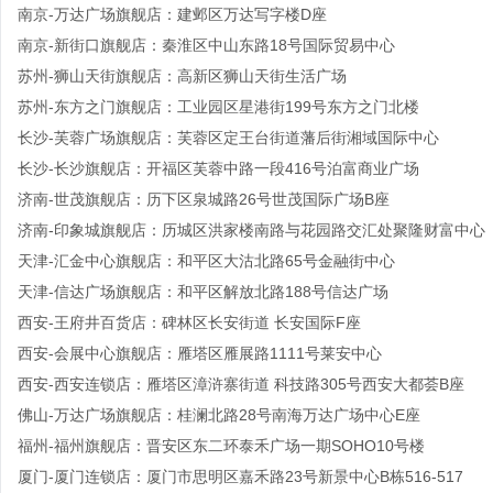
南京-万达广场旗舰店：建邺区万达写字楼D座
南京-新街口旗舰店：秦淮区中山东路18号国际贸易中心
苏州-狮山天街旗舰店：高新区狮山天街生活广场
苏州-东方之门旗舰店：工业园区星港街199号东方之门北楼
长沙-芙蓉广场旗舰店：芙蓉区定王台街道藩后街湘域国际中心
长沙-长沙旗舰店：开福区芙蓉中路一段416号泊富商业广场
济南-世茂旗舰店：历下区泉城路26号世茂国际广场B座
济南-印象城旗舰店：历城区洪家楼南路与花园路交汇处聚隆财富中心
天津-汇金中心旗舰店：和平区大沽北路65号金融街中心
天津-信达广场旗舰店：和平区解放北路188号信达广场
西安-王府井百货店：碑林区长安街道 长安国际F座
西安-会展中心旗舰店：雁塔区雁展路1111号莱安中心
西安-西安连锁店：雁塔区漳浒寨街道 科技路305号西安大都荟B座
佛山-万达广场旗舰店：桂澜北路28号南海万达广场中心E座
福州-福州旗舰店：晋安区东二环泰禾广场一期SOHO10号楼
厦门-厦门连锁店：厦门市思明区嘉禾路23号新景中心B栋516-517