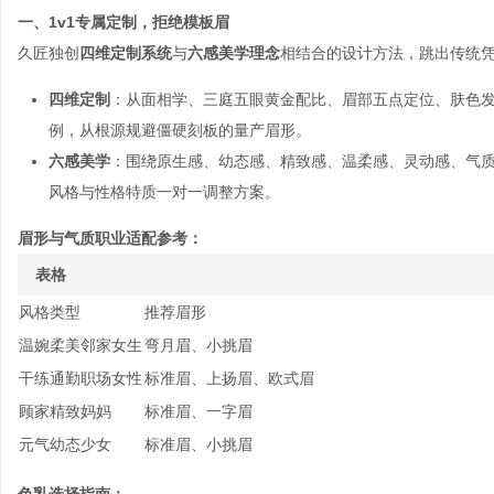
一、1v1专属定制，拒绝模板眉
久匠独创
四维定制系统
与
六感美学理念
相结合的设计方法，跳出传统
四维定制
：从面相学、三庭五眼黄金配比、眉部五点定位、肤色
例，从根源规避僵硬刻板的量产眉形。
六感美学
：围绕原生感、幼态感、精致感、温柔感、灵动感、气
风格与性格特质一对一调整方案。
眉形与气质职业适配参考：
表格
风格类型
推荐眉形
温婉柔美邻家女生
弯月眉、小挑眉
干练通勤职场女性
标准眉、上扬眉、欧式眉
顾家精致妈妈
标准眉、一字眉
元气幼态少女
标准眉、小挑眉