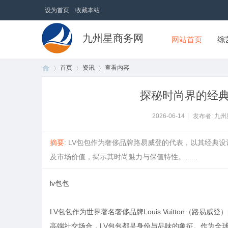
设为首页
收藏本站
九州星商务网
网站首页
综
首页
资讯
查看内容
探秘时尚界的经典
首
›
›
›
2026-06-14
|
发布者: 九
摘要
: LV包包作为奢侈品牌路易威登的代表，以其经典
及市场价值，揭示其时尚魅力与保值特性。......
lv包包
LV包包作为世界著名奢侈品牌Louis Vuitton（
页
高端社交场合，LV包包都是身份与品味的象征。作为全