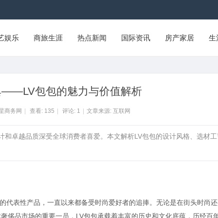
艺娱乐
商旅生涯
热点新闻
国际资讯
房产家居
生
——LV包包的魅力与价值解析
州星商务网
|
查看:
135
|
评论:
1
|
文章来源: 互联网
设计和卓越品质深受全球消费者喜爱。本文解析LV包包的设计风格、选材工
路易威登）的代表性产品，一直以来都备受时尚爱好者的追捧。无论是在街头时尚
球奢侈品市场的重要一员，LV包包承载着丰富的历史和文化底蕴，历经百