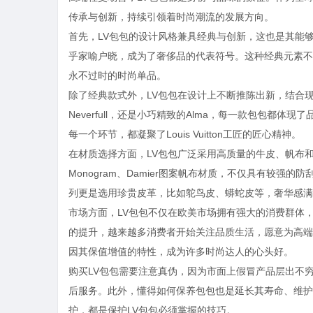
传承与创新，持续引领着时尚潮流的发展方向。
首先，LV包包的设计风格兼具经典与创新，这也是其能
乎家喻户晓，成为了奢侈品的代表符号。这种经典元素不
永不过时的时尚单品。
除了经典款式外，LV包包在设计上不断推陈出新，结合
Neverfull，还是小巧精致的Alma，每一款包包
每一个环节，都凝聚了Louis Vuitton工匠的匠心精神。
在材质选择方面，LV包包广泛采用高质量的牛皮、帆布
Monogram、Damier图案帆布材质，不仅具有较
列更是选用珍贵皮革，比如鸵鸟皮、蟒蛇皮等，奢华感满
市场方面，LV包包不仅在欧美市场拥有强大的消费群体
的提升，越来越多消费者开始关注品质生活，愿意为高端
因其保值增值的特性，成为许多时尚达人的心头好。
购买LV包包需要注意真伪，因为市面上假冒产品层出不
后服务。此外，懂得如何保养包包也是延长其寿命、维护
护，都是保护LV包包必须掌握的技巧。