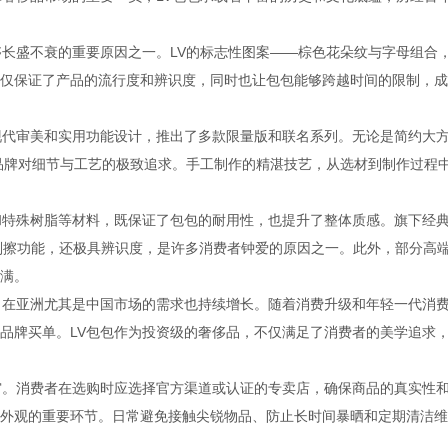
够长盛不衰的重要原因之一。LV的标志性图案——棕色花朵纹与字母组合
仅保证了产品的流行度和辨识度，同时也让包包能够跨越时间的限制，成
现代审美和实用功能设计，推出了多款限量版和联名系列。无论是简约大
都体现了品牌对细节与工艺的极致追求。手工制作的精湛技艺，从选材到制作过程
和特殊树脂等材料，既保证了包包的耐用性，也提升了整体质感。旗下经
强的防刮擦功能，还极具辨识度，是许多消费者钟爱的原因之一。此外，部分高
满。
，在亚洲尤其是中国市场的需求也持续增长。随着消费升级和年轻一代消
品牌买单。LV包包作为投资级的奢侈品，不仅满足了消费者的美学追求
穷。消费者在选购时应选择官方渠道或认证的专卖店，确保商品的真实性
外观的重要环节。日常避免接触尖锐物品、防止长时间暴晒和定期清洁维