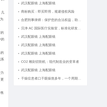
武汉配眼镜 上海配眼镜
商标购买：即买即用，规避侵权风险
，几
为
合肥刑事律师：保护您的合法权益，助您走出法律困境
贝净 AC 国际医疗实验室，标准化研发体系全解析
方的
武汉配眼镜 上海配眼镜
中的
武汉配眼镜 上海配眼镜
典的
武汉配眼镜 上海配眼镜
端系
CO2 雕刻切割机：现代制造业的变革者
武汉配眼镜 上海配眼镜
费力
干燥症患者口干眼燥熬多年，一个周期缓过来？老中医：一张辨证方对症，身体找回津液
，更
和售