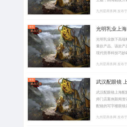
演一场速度与激情
九州星商务网
发布于 
民政.........
资讯
光明乳业上海
光明乳业旗下高端鲜
量款产品。该款产
现代营养科技巧妙
界合作，是光明乳
九州星商务网
发布于 
行.........
资讯
武汉配眼镜 
武汉配眼镜上海配
师门店案例新闻资讯联
配镜的写字楼眼镜
营售后为基础，全场镜
九州星商务网
发布于 