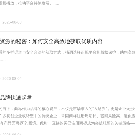
频播放，推动平台持续发展。......
2026-08-03
资源的秘密：如何安全高效地获取优质内容
看的多样渠道与安全合法的获取方式，强调选择正规平台和版权保护，助您高
...
2026-08-04
品牌快速起盘
的当下，商标作为品牌的核心资产，不仅是市场准入的“入场券”，更是企业无形
许多初创企业或转型中的传统企业，常因商标注册周期长、驳回风险高、近似
“有产品无商标”的困境。此时，直接购买已注册商标成为突破瓶颈的关键策略—
化周期，降低法律风险，还能快速获得市场认可度。本文将从买商标交易的核