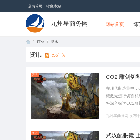
设为首页
收藏本站
九州星商务网
网站首页
综
首页
资讯
资讯
RSS订阅
首
›
›
资讯
CO2 雕刻
在现代制造业中，
碳激光进行切割和
将深入探讨CO2
割机的工作原理C
九州星商务网
发布于 
氮.........
页
资讯
武汉配眼镜 