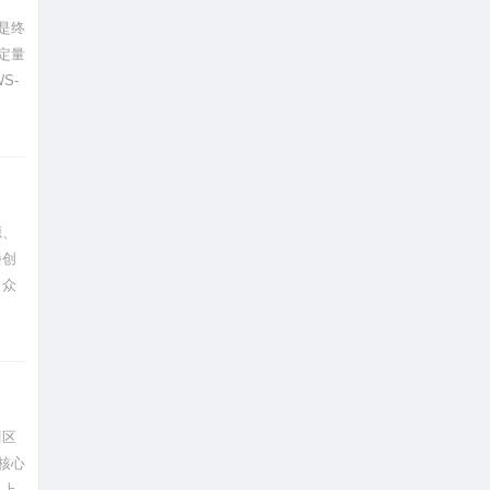
是终
定量
S-
源、
屡创
出众
川区
核心
，上