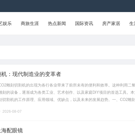
艺娱乐
商旅生涯
热点新闻
国际资讯
房产家居
生
切割机：现代制造业的变革者
CO2雕刻切割机的出现为各行各业带来了前所未有的便利和效率。这种利用二
雕刻的设备，逐渐成为各类工业、艺术创作、以及家庭DIY项目的首选工具。本
雕刻切割机的工作原理、应用领域、优缺点，以及未来的发展趋势。一、CO2雕
O2雕刻切割机的核心技术是二氧化碳激光。这种激光器是由气体（主要是氦、
2026-08-07
上海配眼镜