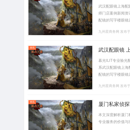
武汉配眼镜上海配
师门店案例新闻资讯联
配镜的写字楼眼镜
营售后为基础，全场镜
九州星商务网
发布于 
资讯
武汉配眼镜 
暮光ILIT专业
系武汉配眼镜上海配眼
配镜的写字楼眼镜
营售后为基础，全场镜
九州星商务网
发布于 
资讯
厦门私家侦探
本文深度解析厦门
专业服务的价值与应用