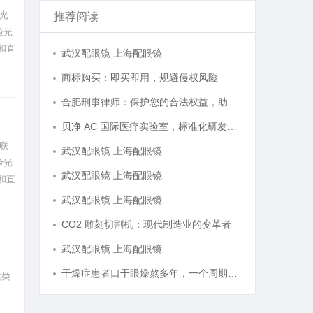
光
推荐阅读
验光
和直
武汉配眼镜 上海配眼镜
商标购买：即买即用，规避侵权风险
合肥刑事律师：保护您的合法权益，助您走出法律困境
贝净 AC 国际医疗实验室，标准化研发体系全解析
联
武汉配眼镜 上海配眼镜
验光
武汉配眼镜 上海配眼镜
和直
武汉配眼镜 上海配眼镜
CO2 雕刻切割机：现代制造业的变革者
武汉配眼镜 上海配眼镜
干燥症患者口干眼燥熬多年，一个周期缓过来？老中医：一张辨证方对症，身体找回津液
这类