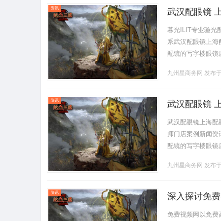
资讯
武汉配眼镜 
暮光ILIT专业
系武汉配眼镜上海配眼
配镜的写字楼眼镜
营售后为基础，全场镜
九州星商务网
发布于 
资讯
武汉配眼镜 
武汉配眼镜上海配
师门店案例新闻资讯联
配镜的写字楼眼镜
营售后为基础，全场镜
九州星商务网
发布于 
资讯
深入探讨免费
免费视频网以免费