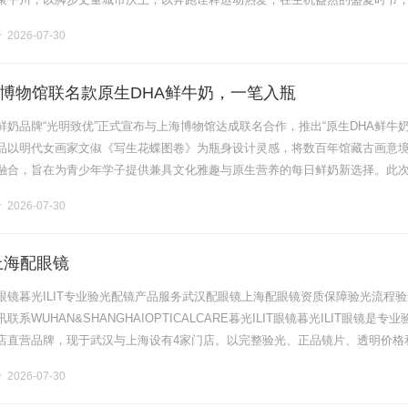
、活力与人文交融的体育盛宴。本届赛事由甘肃省田径协会指导，白银市平川
2026-07-30
博物馆联名款原生DHA鲜牛奶，一笔入瓶
奶品牌“光明致优”正式宣布与上海博物馆达成联名合作，推出“原生DHA鲜牛奶
品以明代女画家文俶《写生花蝶图卷》为瓶身设计灵感，将数百年馆藏古画意
融合，旨在为青少年学子提供兼具文化雅趣与原生营养的每日鲜奶新选择。此
业深耕文化消费场景、以创新产品回应品质生活需求的又一重要实践，亦为乳
2026-07-30
上海配眼镜
眼镜暮光ILIT专业验光配镜产品服务武汉配眼镜上海配眼镜资质保障验光流程验
系WUHAN&SHANGHAIOPTICALCARE暮光ILIT眼镜暮光ILIT眼镜是专业
店直营品牌，现于武汉与上海设有4家门店。以完整验光、正品镜片、透明价格
片40%-60%优惠，兼顾高专业度与高性价比.........
2026-07-30