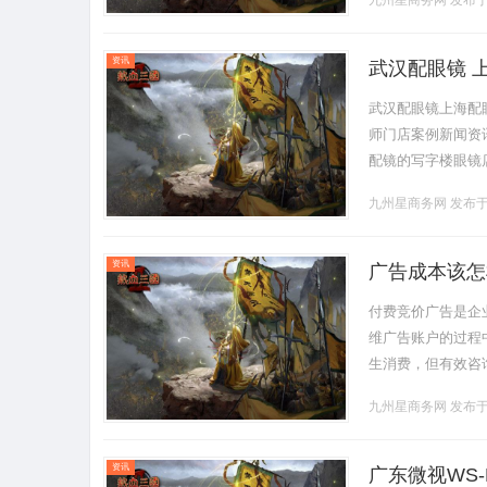
九州星商务网
发布于 
逻.........
资讯
武汉配眼镜 
武汉配眼镜上海配
师门店案例新闻资讯联
配镜的写字楼眼镜
营售后为基础，全场镜
九州星商务网
发布于 
资讯
广告成本该怎
付费竞价广告是企
维广告账户的过程
生消费，但有效咨
投放预算，而是通
九州星商务网
发布于 
依托标准.........
资讯
广东微视WS