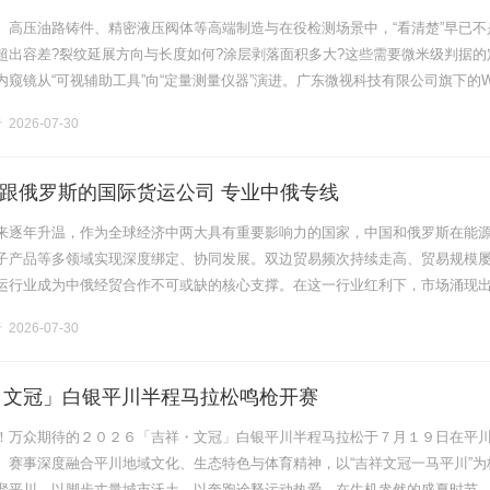
、高压油路铸件、精密液压阀体等高端制造与在役检测场景中，“看清楚”早已不
超出容差?裂纹延展方向与长度如何?涂层剥落面积多大?这些需要微米级判据的
窥镜从“可视辅助工具”向“定量测量仪器”演进。广东微视科技有限公司旗下的W
清工业内窥镜，即是围绕这一需求长期迭代的产品线。该系列在超高清.........
2026-07-30
跟俄罗斯的国际货运公司 专业中俄专线
来逐年升温，作为全球经济中两大具有重要影响力的国家，中国和俄罗斯在能
子产品等多领域实现深度绑定、协同发展。双边贸易频次持续走高、贸易规模
运行业成为中俄经贸合作不可或缺的核心支撑。在这一行业红利下，市场涌现
货运公司，......
2026-07-30
祥・文冠」白银平川半程马拉松鸣枪开赛
！万众期待的２０２６「吉祥・文冠」白银平川半程马拉松于７月１９日在平
。赛事深度融合平川地域文化、生态特色与体育精神，以“吉祥文冠一马平川”为
聚平川，以脚步丈量城市沃土，以奔跑诠释运动热爱，在生机盎然的盛夏时节