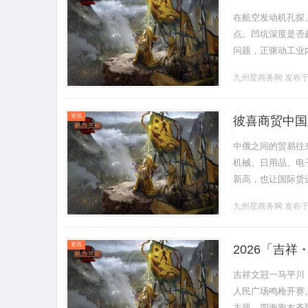
在航空发动机孔探
点。凹坑深度是否
问题，正驱动工业内
DZ系列三维测量高
九州星商务网
发布于 
资讯
彼喜商贸中国
中俄之间的贸易往
机械、日用品、电
新高，也让国际货
多中国跟俄罗斯的国际
九州星商务网
发布于 
资讯
2026「吉
吉祥文冠一马平川
人民广场鸣枪开赛
主题，四海跑友齐