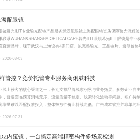
2026-08-04
上海配眼镜
眼镜暮光ILIT专业验光配镜产品服务武汉配眼镜上海配眼镜资质保障验光流程验
系WUHAN&SHANGHAIOPTICALCARE暮光ILIT眼镜暮光ILIT眼镜是专业
店直营品牌，现于武汉与上海设有4家门店。以完整验光、正品镜片、透明价格
片40%-60%优惠，兼顾高专业度与高性价比.........
2026-08-03
样管控？竞价托管专业服务商俐麸科技
业线上获客的核心渠道之一，长期支撑品牌线索积累与业务拓展。多数企业自
中，普遍面临预算消耗无序、流量质量不稳定、线索转化波动等问题。账户持
询增量难以匹配投放投入，整体投放性价比持续走低。广告成本管控并非单纯
过精细化账户运营，优化流量结构与预算分配逻辑。俐麸科技专注竞价托管服
2026-07-31
-DZ内窥镜，一台搞定高端精密构件多场景检测