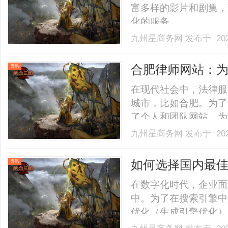
富多样的影片和剧集，
化的服务。......
九州星商务网
发布于 202
合肥律师网站：
资讯
在现代社会中，法律服
城市，比如合肥。为了
了个人和团队网站，为
深入探讨合肥律师网站
九州星商务网
发布于 202
导。一、合肥律师网站
队的宣传平台，更是一
如何选择国内最佳
资讯
在.........
在数字化时代，企业面
中。为了在搜索引擎中
优化（生成引擎优化）
随着市场上GEO优化