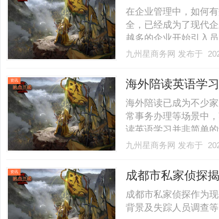
工具
在企业管理中，如何有
全，已经成为了现代企
越多的企业开始引入员
工的工作状态，还能够
九州星商务网
发布于 202
专家将深入探讨企业员
注意的合规性问题，旨
海外陪读英语学习
资讯
监.........
高效提升语言能
海外陪读已成为不少家
常事务办理等场景中，
读英语学习并非简单的
建，需要精准、高效、
九州星商务网
发布于 202
的核心诉求，是解决真
业沟通，到租房、就医
成都市私家侦探
资讯
用.........
成都市私家侦探作为现
背景及失踪人员调查等多