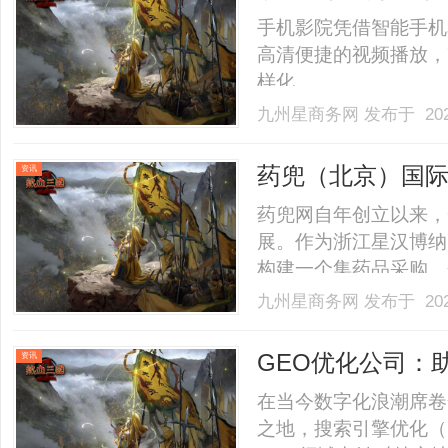
手机影院凭借智能手机
高清便捷的视频播放，
样化。......
九州星商务网
发布于 202
药兜（北京）国
资讯
的先锋,赋能健康
药兜网自年创立以来，
展。作为浙江星汉博纳
构建一个集药品采购、
决传统医药流通中的诸
九州星商务网
发布于 202
的成功离不开其独特的
产业链上下游资源，还通过
GEO优化公司：
资讯
在当今数字化浪潮席卷
之地，搜索引擎优化（